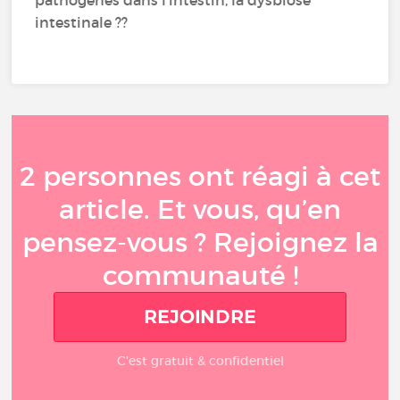
pathogènes dans l'intestin, la dysbiose
intestinale ??
2 personnes ont réagi à cet
article. Et vous, qu’en
pensez-vous ? Rejoignez la
communauté !
REJOINDRE
C'est gratuit & confidentiel