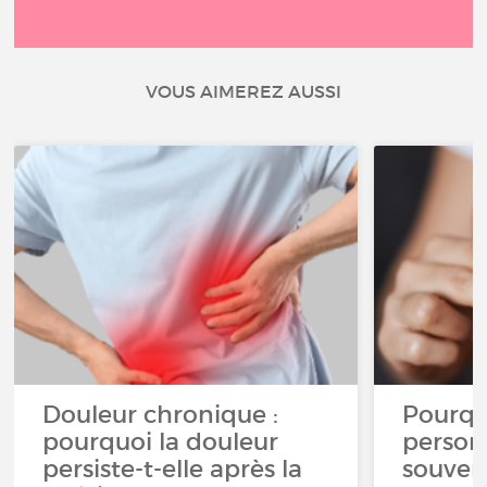
VOUS AIMEREZ AUSSI
Douleur chronique :
Pourqu
pourquoi la douleur
person
persiste-t-elle après la
souven