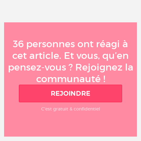
36 personnes ont réagi à
cet article. Et vous, qu’en
pensez-vous ? Rejoignez la
communauté !
REJOINDRE
C'est gratuit & confidentiel