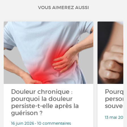
VOUS AIMEREZ AUSSI
Douleur chronique :
Pourqu
pourquoi la douleur
person
persiste-t-elle après la
souven
guérison ?
13 mai 202
16 juin 2026 • 10 commentaires